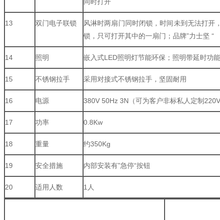
同时打开
13
双门电子联锁
风淋时两扇门同时闭锁，时间未到无法打开
锁，只可打开其中的一扇门；品牌”力士坚 “
14
照明
嵌入式LED照明灯节能环保；照明带延时功
15
不锈钢拉手
采用对接式不锈钢拉手，坚固耐用
16
电源
380V 50Hz 3N（可为客户非标私人定制220
17
功率
0.8Kw
18
重量
约350Kg
19
安全措施
内部安装有”急停“按钮
20
适用人数
1人