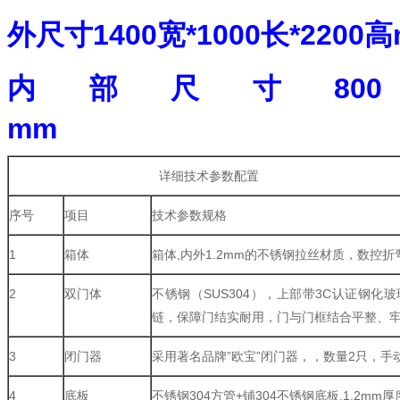
外尺寸1400宽*1000长*2200
内部尺寸800宽
mm
详细技术参数配置
序号
项目
技术参数规格
1
箱体
箱体,内外1.2mm的不锈钢拉丝材质，数控
2
双门体
不锈钢（SUS304），上部带3C认证钢化
链，保障门结实耐用，门与门框结合平整、
3
闭门器
采用著名品牌”欧宝”闭门器，，数量2只，手
4
底板
不锈钢304方管+铺304不锈钢底板.1.2mm厚