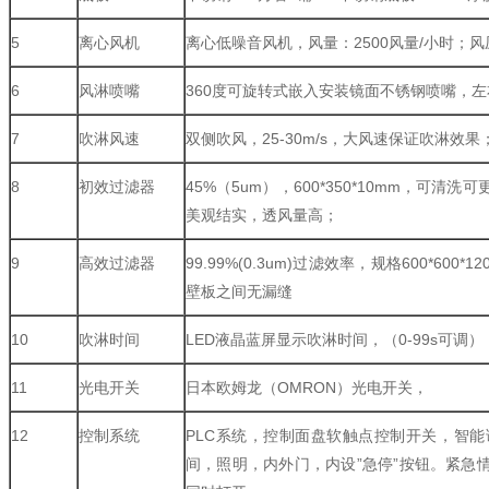
5
离心风机
离心低噪音风机，风量：2500风量/小时；风压15
6
风淋喷嘴
360度可旋转式嵌入安装镜面不锈钢喷嘴，
7
吹淋风速
双侧吹风，25-30m/s，大风速保证吹淋效果
8
初效过滤器
45%（5um），600*350*10mm，可
美观结实，透风量高；
9
高效过滤器
99.99%(0.3um)过滤效率，规格600*60
壁板之间无漏缝
10
吹淋时间
LED液晶蓝屏显示吹淋时间，（0-99s可调）
11
光电开关
日本欧姆龙（OMRON）光电开关，
12
控制系统
PLC系统，控制面盘软触点控制开关，智能
间，照明，内外门，内设”急停”按钮。紧急